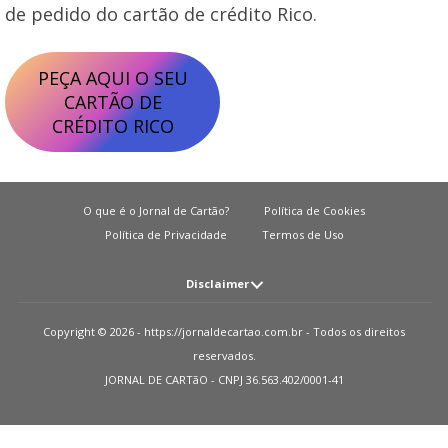
de pedido do cartão de crédito Rico.
PEÇA AQUI O SEU
CARTÃO DE
CRÉDITO RICO
O que é o Jornal de Cartão?
Política de Cookies
Política de Privacidade
Termos de Uso
Disclaimer
Atenção: O JORNAL DE CARTãO não solicita em nenhuma situação quantias
Copyright © 2026 - https://jornaldecartao.com.br - Todos os direitos
em dinheiro para liberação de qualquer tipo de produto financeiro, seja
reservados.
cartão de crédito, financiamento ou empréstimo. Caso isto aconteça nos
JORNAL DE CARTãO - CNPJ 36.563.402/0001-41
avise pelo formulário imediatamente. Observações: O JORNAL DE CARTãO
trabalha para manter todas informações o mais atualizadas possível. Vale
ressaltar que essas informações podem divergir das informações