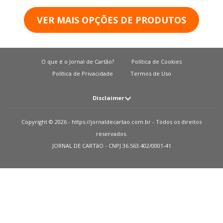
VER MAIS OPÇÕES DE PRODUTOS
O que é o Jornal de Cartão?
Política de Cookies
Política de Privacidade
Termos de Uso
Disclaimer
Atenção: O JORNAL DE CARTãO não solicita em nenhuma situação quantias
Copyright © 2026 - https://jornaldecartao.com.br - Todos os direitos
em dinheiro para liberação de qualquer tipo de produto financeiro, seja
reservados.
cartão de crédito, financiamento ou empréstimo. Caso isto aconteça nos
JORNAL DE CARTãO - CNPJ 36.563.402/0001-41
avise pelo formulário imediatamente. Observações: O JORNAL DE CARTãO
trabalha para manter todas informações o mais atualizadas possível. Vale
ressaltar que essas informações podem divergir das informações
encontradas nos sites de instituições financeiras e ou provedores de serviços
de um site específico. Sobre instituições que não temos parcerias, todos os
produtos indicados nesse site https://jornaldecartao.com.br não tem
nenhuma garantia das informações estarem atualizadas. Lembre-se sempre