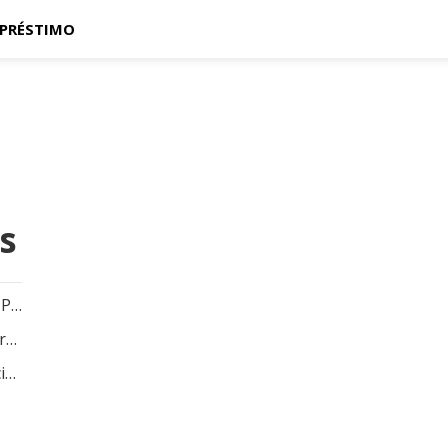
PRÉSTIMO
s
Contrate o Seguro Cartão Protegido do PAN e concorra a sorteios mensais!
Contrate o Seguro de Vida Nubank e aproveite o melhor da vida sem preocupações!
Proteja sua casa com o Seguro Residencial Bradesco