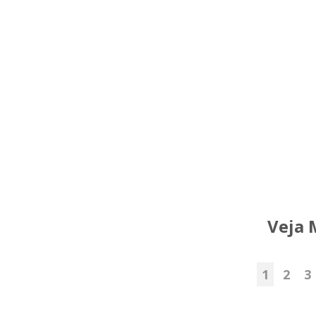
Veja 
1
2
3