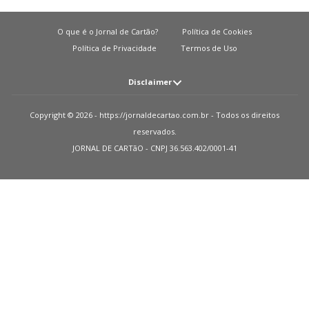
O que é o Jornal de Cartão?
Política de Cookies
Política de Privacidade
Termos de Uso
Disclaimer
Atenção: O JORNAL DE CARTãO não solicita em nenhuma situação quantias
Copyright © 2026 - https://jornaldecartao.com.br - Todos os direitos
em dinheiro para liberação de qualquer tipo de produto financeiro, seja
reservados.
cartão de crédito, financiamento ou empréstimo. Caso isto aconteça nos
JORNAL DE CARTãO - CNPJ 36.563.402/0001-41
avise pelo formulário imediatamente. Observações: O JORNAL DE CARTãO
trabalha para manter todas informações o mais atualizadas possível. Vale
ressaltar que essas informações podem divergir das informações
encontradas nos sites de instituições financeiras e ou provedores de serviços
de um site específico. Sobre instituições que não temos parcerias, todos os
produtos indicados nesse site https://jornaldecartao.com.br não tem
nenhuma garantia das informações estarem atualizadas. Lembre-se sempre
de ler as condições de uso e termos de aquisição das instituições financeiras
que você escolher. Parceiros: Como monetizamos? Recebemos uma
pequena quantia das publicidades em nosso site e dos nossos parceiros