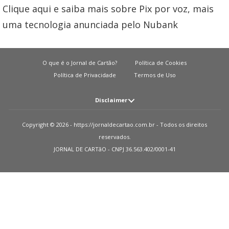
Clique aqui e saiba mais sobre Pix por voz, mais
uma tecnologia anunciada pelo Nubank
O que é o Jornal de Cartão?
Política de Cookies
Política de Privacidade
Termos de Uso
Disclaimer
Atenção: O JORNAL DE CARTãO não solicita em nenhuma situação quantias
Copyright © 2026 - https://jornaldecartao.com.br - Todos os direitos
em dinheiro para liberação de qualquer tipo de produto financeiro, seja
reservados.
cartão de crédito, financiamento ou empréstimo. Caso isto aconteça nos
JORNAL DE CARTãO - CNPJ 36.563.402/0001-41
avise pelo formulário imediatamente. Observações: O JORNAL DE CARTãO
trabalha para manter todas informações o mais atualizadas possível. Vale
ressaltar que essas informações podem divergir das informações
encontradas nos sites de instituições financeiras e ou provedores de serviços
de um site específico. Sobre instituições que não temos parcerias, todos os
produtos indicados nesse site https://jornaldecartao.com.br não tem
nenhuma garantia das informações estarem atualizadas. Lembre-se sempre