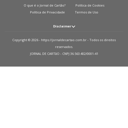
O que é o Jornal de Cartão?
Política de Cookies
Política de Privacidade
Termos de Uso
Disclaimer
Atenção: O JORNAL DE CARTãO não solicita em nenhuma situação quantias
Copyright © 2026 - https://jornaldecartao.com.br - Todos os direitos
em dinheiro para liberação de qualquer tipo de produto financeiro, seja
reservados.
cartão de crédito, financiamento ou empréstimo. Caso isto aconteça nos
JORNAL DE CARTãO - CNPJ 36.563.402/0001-41
avise pelo formulário imediatamente. Observações: O JORNAL DE CARTãO
trabalha para manter todas informações o mais atualizadas possível. Vale
ressaltar que essas informações podem divergir das informações
encontradas nos sites de instituições financeiras e ou provedores de serviços
de um site específico. Sobre instituições que não temos parcerias, todos os
produtos indicados nesse site https://jornaldecartao.com.br não tem
nenhuma garantia das informações estarem atualizadas. Lembre-se sempre
de ler as condições de uso e termos de aquisição das instituições financeiras
que você escolher. Parceiros: Como monetizamos? Recebemos uma
pequena quantia das publicidades em nosso site e dos nossos parceiros
quando indicamos um usuário que solicita algum produto ou uma proposta.