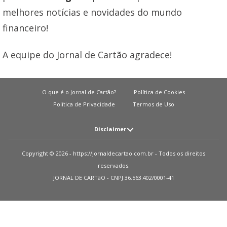
melhores notícias e novidades do mundo
financeiro!
A equipe do Jornal de Cartão agradece!
O que é o Jornal de Cartão?
Política de Cookies
Política de Privacidade
Termos de Uso
Disclaimer
Atenção: O JORNAL DE CARTãO não solicita em nenhuma situação quantias
Copyright © 2026 - https://jornaldecartao.com.br - Todos os direitos
em dinheiro para liberação de qualquer tipo de produto financeiro, seja
reservados.
cartão de crédito, financiamento ou empréstimo. Caso isto aconteça nos
JORNAL DE CARTãO - CNPJ 36.563.402/0001-41
avise pelo formulário imediatamente. Observações: O JORNAL DE CARTãO
trabalha para manter todas informações o mais atualizadas possível. Vale
ressaltar que essas informações podem divergir das informações
encontradas nos sites de instituições financeiras e ou provedores de serviços
de um site específico. Sobre instituições que não temos parcerias, todos os