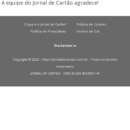
A equipe do Jornal de Cartão agradece!
O que é o Jornal de Cartão?
Política de Cookies
Política de Privacidade
Termos de Uso
Disclaimer
Atenção: O JORNAL DE CARTãO não solicita em nenhuma situação quantias
Copyright © 2026 - https://jornaldecartao.com.br - Todos os direitos
em dinheiro para liberação de qualquer tipo de produto financeiro, seja
reservados.
cartão de crédito, financiamento ou empréstimo. Caso isto aconteça nos
JORNAL DE CARTãO - CNPJ 36.563.402/0001-41
avise pelo formulário imediatamente. Observações: O JORNAL DE CARTãO
trabalha para manter todas informações o mais atualizadas possível. Vale
ressaltar que essas informações podem divergir das informações
encontradas nos sites de instituições financeiras e ou provedores de serviços
de um site específico. Sobre instituições que não temos parcerias, todos os
produtos indicados nesse site https://jornaldecartao.com.br não tem
nenhuma garantia das informações estarem atualizadas. Lembre-se sempre
de ler as condições de uso e termos de aquisição das instituições financeiras
que você escolher. Parceiros: Como monetizamos? Recebemos uma