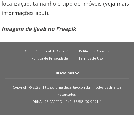
localização, tamanho e tipo de imóveis (
veja mais
informações aqui
).
Imagem de ijeab no Freepik
O que é o Jornal de Cartão?
Política de Cookies
Política de Privacidade
Termos de Uso
Disclaimer
Atenção: O JORNAL DE CARTãO não solicita em nenhuma situação quantias
Copyright © 2026 - https://jornaldecartao.com.br - Todos os direitos
em dinheiro para liberação de qualquer tipo de produto financeiro, seja
reservados.
cartão de crédito, financiamento ou empréstimo. Caso isto aconteça nos
JORNAL DE CARTãO - CNPJ 36.563.402/0001-41
avise pelo formulário imediatamente. Observações: O JORNAL DE CARTãO
trabalha para manter todas informações o mais atualizadas possível. Vale
ressaltar que essas informações podem divergir das informações
encontradas nos sites de instituições financeiras e ou provedores de serviços
de um site específico. Sobre instituições que não temos parcerias, todos os