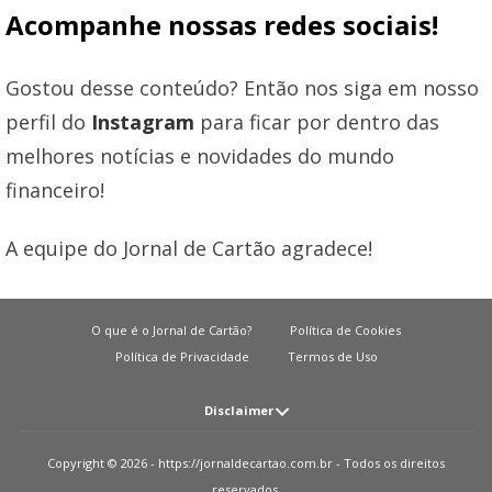
Acompanhe nossas redes sociais!
Gostou desse conteúdo? Então nos siga em nosso
perfil do
Instagram
para ficar por dentro das
melhores notícias e novidades do mundo
financeiro!
A equipe do Jornal de Cartão agradece!
O que é o Jornal de Cartão?
Política de Cookies
Política de Privacidade
Termos de Uso
Disclaimer
Atenção: O JORNAL DE CARTãO não solicita em nenhuma situação quantias
Copyright © 2026 - https://jornaldecartao.com.br - Todos os direitos
em dinheiro para liberação de qualquer tipo de produto financeiro, seja
reservados.
cartão de crédito, financiamento ou empréstimo. Caso isto aconteça nos