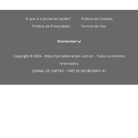
O que é o Jornal de Cartão?
Política de Cookies
Política de Privacidade
Termos de Uso
Disclaimer
Atenção: O JORNAL DE CARTãO não solicita em nenhuma situação quantias
Copyright © 2026 - https://jornaldecartao.com.br - Todos os direitos
em dinheiro para liberação de qualquer tipo de produto financeiro, seja
reservados.
cartão de crédito, financiamento ou empréstimo. Caso isto aconteça nos
JORNAL DE CARTãO - CNPJ 36.563.402/0001-41
avise pelo formulário imediatamente. Observações: O JORNAL DE CARTãO
trabalha para manter todas informações o mais atualizadas possível. Vale
ressaltar que essas informações podem divergir das informações
encontradas nos sites de instituições financeiras e ou provedores de serviços
de um site específico. Sobre instituições que não temos parcerias, todos os
produtos indicados nesse site https://jornaldecartao.com.br não tem
nenhuma garantia das informações estarem atualizadas. Lembre-se sempre
de ler as condições de uso e termos de aquisição das instituições financeiras
que você escolher. Parceiros: Como monetizamos? Recebemos uma
pequena quantia das publicidades em nosso site e dos nossos parceiros