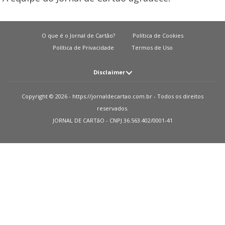
O que é o Jornal de Cartão?
Política de Cookies
Política de Privacidade
Termos de Uso
Disclaimer
Atenção: O JORNAL DE CARTãO não solicita em nenhuma situação quantias
Copyright © 2026 - https://jornaldecartao.com.br - Todos os direitos
em dinheiro para liberação de qualquer tipo de produto financeiro, seja
reservados.
cartão de crédito, financiamento ou empréstimo. Caso isto aconteça nos
JORNAL DE CARTãO - CNPJ 36.563.402/0001-41
avise pelo formulário imediatamente. Observações: O JORNAL DE CARTãO
trabalha para manter todas informações o mais atualizadas possível. Vale
ressaltar que essas informações podem divergir das informações
encontradas nos sites de instituições financeiras e ou provedores de serviços
de um site específico. Sobre instituições que não temos parcerias, todos os
produtos indicados nesse site https://jornaldecartao.com.br não tem
nenhuma garantia das informações estarem atualizadas. Lembre-se sempre
de ler as condições de uso e termos de aquisição das instituições financeiras
que você escolher. Parceiros: Como monetizamos? Recebemos uma