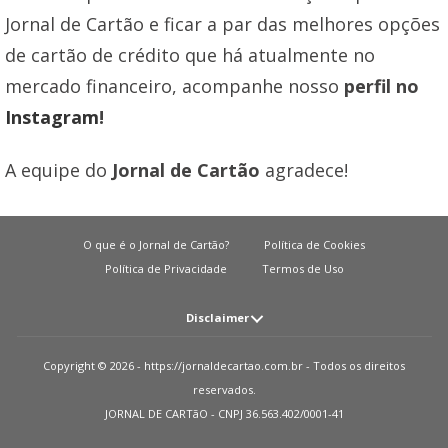
Jornal de Cartão e ficar a par das melhores opções
de cartão de crédito que há atualmente no
mercado financeiro, acompanhe nosso
perfil no
Instagram
!
A equipe do
Jornal de Cartão
agradece!
O que é o Jornal de Cartão?
Política de Cookies
Política de Privacidade
Termos de Uso
Disclaimer
Atenção: O JORNAL DE CARTãO não solicita em nenhuma situação quantias
Copyright © 2026 - https://jornaldecartao.com.br - Todos os direitos
em dinheiro para liberação de qualquer tipo de produto financeiro, seja
reservados.
cartão de crédito, financiamento ou empréstimo. Caso isto aconteça nos
JORNAL DE CARTãO - CNPJ 36.563.402/0001-41
avise pelo formulário imediatamente. Observações: O JORNAL DE CARTãO
trabalha para manter todas informações o mais atualizadas possível. Vale