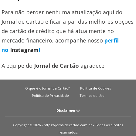
Para não perder nenhuma atualização aqui do
Jornal de Cartão e ficar a par das melhores opções
de cartão de crédito que há atualmente no
mercado financeiro, acompanhe nosso
perfil
no
Instagram
!
A equipe do
Jornal de Cartão
agradece!
O que é o Jornal de Cartão?
Política de Cookies
Política de Privacidade
Termos de Uso
Disclaimer
Atenção: O JORNAL DE CARTãO não solicita em nenhuma situação quantias
Copyright © 2026 - https://jornaldecartao.com.br - Todos os direitos
em dinheiro para liberação de qualquer tipo de produto financeiro, seja
reservados.
cartão de crédito, financiamento ou empréstimo. Caso isto aconteça nos