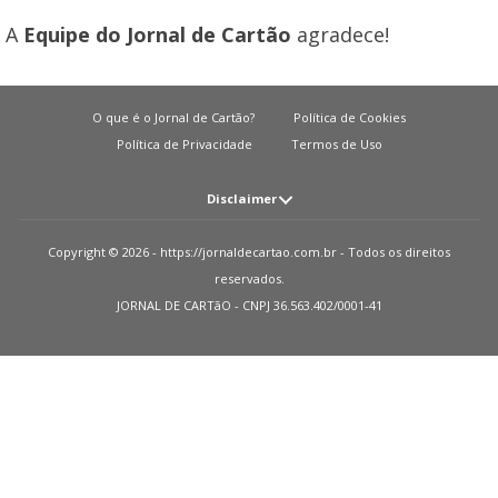
A
Equipe do Jornal de Cartão
agradece!
O que é o Jornal de Cartão?
Política de Cookies
Política de Privacidade
Termos de Uso
Disclaimer
Atenção: O JORNAL DE CARTãO não solicita em nenhuma situação quantias
Copyright © 2026 - https://jornaldecartao.com.br - Todos os direitos
em dinheiro para liberação de qualquer tipo de produto financeiro, seja
reservados.
cartão de crédito, financiamento ou empréstimo. Caso isto aconteça nos
JORNAL DE CARTãO - CNPJ 36.563.402/0001-41
avise pelo formulário imediatamente. Observações: O JORNAL DE CARTãO
trabalha para manter todas informações o mais atualizadas possível. Vale
ressaltar que essas informações podem divergir das informações
encontradas nos sites de instituições financeiras e ou provedores de serviços
de um site específico. Sobre instituições que não temos parcerias, todos os
produtos indicados nesse site https://jornaldecartao.com.br não tem
nenhuma garantia das informações estarem atualizadas. Lembre-se sempre
de ler as condições de uso e termos de aquisição das instituições financeiras