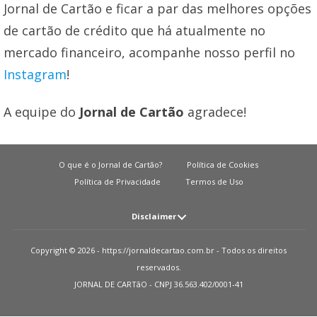
Jornal de Cartão e ficar a par das melhores opções
de cartão de crédito que há atualmente no
mercado financeiro, acompanhe nosso perfil no
Instagram
!
A equipe do
Jornal de Cartão
agradece!
O que é o Jornal de Cartão?
Política de Cookies
Política de Privacidade
Termos de Uso
Disclaimer
Atenção: O JORNAL DE CARTãO não solicita em nenhuma situação quantias
Copyright © 2026 - https://jornaldecartao.com.br - Todos os direitos
em dinheiro para liberação de qualquer tipo de produto financeiro, seja
reservados.
cartão de crédito, financiamento ou empréstimo. Caso isto aconteça nos
JORNAL DE CARTãO - CNPJ 36.563.402/0001-41
avise pelo formulário imediatamente. Observações: O JORNAL DE CARTãO
trabalha para manter todas informações o mais atualizadas possível. Vale