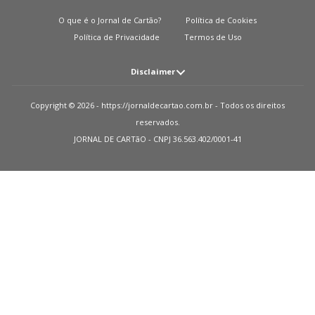
O que é o Jornal de Cartão?
Política de Cookies
Política de Privacidade
Termos de Uso
Disclaimer
Atenção: O JORNAL DE CARTãO não solicita em nenhuma situação quantias
Copyright © 2026 - https://jornaldecartao.com.br - Todos os direitos
em dinheiro para liberação de qualquer tipo de produto financeiro, seja
reservados.
cartão de crédito, financiamento ou empréstimo. Caso isto aconteça nos
JORNAL DE CARTãO - CNPJ 36.563.402/0001-41
avise pelo formulário imediatamente. Observações: O JORNAL DE CARTãO
trabalha para manter todas informações o mais atualizadas possível. Vale
ressaltar que essas informações podem divergir das informações
encontradas nos sites de instituições financeiras e ou provedores de serviços
de um site específico. Sobre instituições que não temos parcerias, todos os
produtos indicados nesse site https://jornaldecartao.com.br não tem
nenhuma garantia das informações estarem atualizadas. Lembre-se sempre
de ler as condições de uso e termos de aquisição das instituições financeiras
que você escolher. Parceiros: Como monetizamos? Recebemos uma
pequena quantia das publicidades em nosso site e dos nossos parceiros
quando indicamos um usuário que solicita algum produto ou uma proposta.