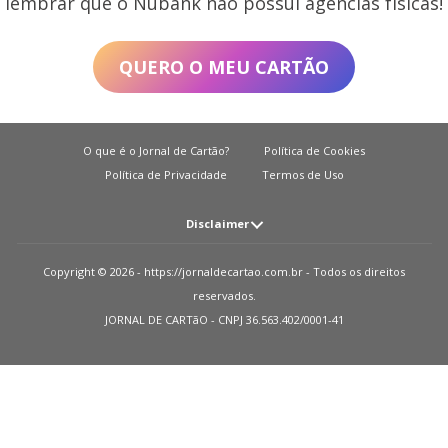
lembrar que o Nubank não possui agências físicas!
QUERO O MEU CARTÃO
O que é o Jornal de Cartão?
Política de Cookies
Política de Privacidade
Termos de Uso
Disclaimer
Atenção: O JORNAL DE CARTãO não solicita em nenhuma situação quantias
Copyright © 2026 - https://jornaldecartao.com.br - Todos os direitos
em dinheiro para liberação de qualquer tipo de produto financeiro, seja
reservados.
cartão de crédito, financiamento ou empréstimo. Caso isto aconteça nos
JORNAL DE CARTãO - CNPJ 36.563.402/0001-41
avise pelo formulário imediatamente. Observações: O JORNAL DE CARTãO
trabalha para manter todas informações o mais atualizadas possível. Vale
ressaltar que essas informações podem divergir das informações
encontradas nos sites de instituições financeiras e ou provedores de serviços
de um site específico. Sobre instituições que não temos parcerias, todos os
produtos indicados nesse site https://jornaldecartao.com.br não tem