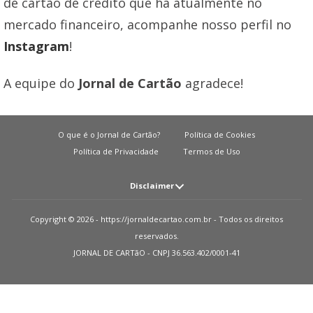
de cartão de crédito que há atualmente no
mercado financeiro, acompanhe nosso perfil no
Instagram
!
A equipe do
Jornal de Cartão
agradece!
O que é o Jornal de Cartão?
Política de Cookies
Política de Privacidade
Termos de Uso
Disclaimer
Atenção: O JORNAL DE CARTãO não solicita em nenhuma situação quantias
Copyright © 2026 - https://jornaldecartao.com.br - Todos os direitos
em dinheiro para liberação de qualquer tipo de produto financeiro, seja
reservados.
cartão de crédito, financiamento ou empréstimo. Caso isto aconteça nos
JORNAL DE CARTãO - CNPJ 36.563.402/0001-41
avise pelo formulário imediatamente. Observações: O JORNAL DE CARTãO
trabalha para manter todas informações o mais atualizadas possível. Vale
ressaltar que essas informações podem divergir das informações
encontradas nos sites de instituições financeiras e ou provedores de serviços