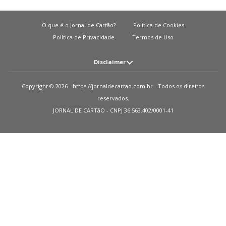
O que é o Jornal de Cartão?
Política de Cookies
Política de Privacidade
Termos de Uso
Disclaimer
Atenção: O JORNAL DE CARTãO não solicita em nenhuma situação quantias
Copyright © 2026 - https://jornaldecartao.com.br - Todos os direitos
em dinheiro para liberação de qualquer tipo de produto financeiro, seja
reservados.
cartão de crédito, financiamento ou empréstimo. Caso isto aconteça nos
JORNAL DE CARTãO - CNPJ 36.563.402/0001-41
avise pelo formulário imediatamente. Observações: O JORNAL DE CARTãO
trabalha para manter todas informações o mais atualizadas possível. Vale
ressaltar que essas informações podem divergir das informações
encontradas nos sites de instituições financeiras e ou provedores de serviços
de um site específico. Sobre instituições que não temos parcerias, todos os
produtos indicados nesse site https://jornaldecartao.com.br não tem
nenhuma garantia das informações estarem atualizadas. Lembre-se sempre
de ler as condições de uso e termos de aquisição das instituições financeiras
que você escolher. Parceiros: Como monetizamos? Recebemos uma
pequena quantia das publicidades em nosso site e dos nossos parceiros