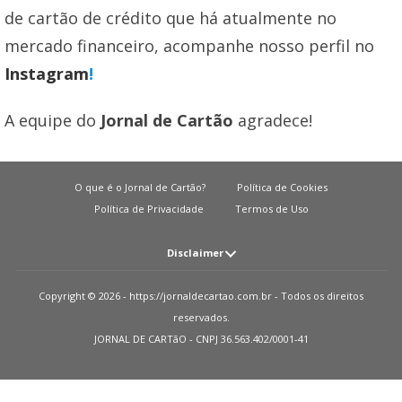
de cartão de crédito que há atualmente no
mercado financeiro, acompanhe nosso perfil no
Instagram
!
A equipe do
Jornal de Cartão
agradece!
O que é o Jornal de Cartão?
Política de Cookies
Política de Privacidade
Termos de Uso
Disclaimer
Atenção: O JORNAL DE CARTãO não solicita em nenhuma situação quantias
Copyright © 2026 - https://jornaldecartao.com.br - Todos os direitos
em dinheiro para liberação de qualquer tipo de produto financeiro, seja
reservados.
cartão de crédito, financiamento ou empréstimo. Caso isto aconteça nos
JORNAL DE CARTãO - CNPJ 36.563.402/0001-41
avise pelo formulário imediatamente. Observações: O JORNAL DE CARTãO
trabalha para manter todas informações o mais atualizadas possível. Vale
ressaltar que essas informações podem divergir das informações