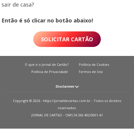
sair de casa?
Então é só clicar no botão abaixo!
SOLICITAR CARTÃO
O que é o Jornal de Cartão?
Política de Cookies
Política de Privacidade
Termos de Uso
Disclaimer
Atenção: O JORNAL DE CARTãO não solicita em nenhuma situação quantias
Copyright © 2026 - https://jornaldecartao.com.br - Todos os direitos
em dinheiro para liberação de qualquer tipo de produto financeiro, seja
reservados.
cartão de crédito, financiamento ou empréstimo. Caso isto aconteça nos
JORNAL DE CARTãO - CNPJ 36.563.402/0001-41
avise pelo formulário imediatamente. Observações: O JORNAL DE CARTãO
trabalha para manter todas informações o mais atualizadas possível. Vale
ressaltar que essas informações podem divergir das informações