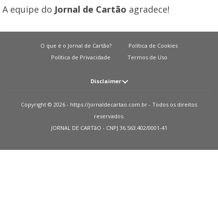
A equipe do
Jornal de Cartão
agradece!
O que é o Jornal de Cartão?
Política de Cookies
Política de Privacidade
Termos de Uso
Disclaimer
Atenção: O JORNAL DE CARTãO não solicita em nenhuma situação quantias
Copyright © 2026 - https://jornaldecartao.com.br - Todos os direitos
em dinheiro para liberação de qualquer tipo de produto financeiro, seja
reservados.
cartão de crédito, financiamento ou empréstimo. Caso isto aconteça nos
JORNAL DE CARTãO - CNPJ 36.563.402/0001-41
avise pelo formulário imediatamente. Observações: O JORNAL DE CARTãO
trabalha para manter todas informações o mais atualizadas possível. Vale
ressaltar que essas informações podem divergir das informações
encontradas nos sites de instituições financeiras e ou provedores de serviços
de um site específico. Sobre instituições que não temos parcerias, todos os
produtos indicados nesse site https://jornaldecartao.com.br não tem
nenhuma garantia das informações estarem atualizadas. Lembre-se sempre
de ler as condições de uso e termos de aquisição das instituições financeiras