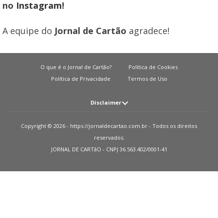
no
Instagram
!
A equipe do
Jornal de Cartão
agradece!
O que é o Jornal de Cartão?
Política de Cookies
Política de Privacidade
Termos de Uso
Disclaimer
Atenção: O JORNAL DE CARTãO não solicita em nenhuma situação quantias
Copyright © 2026 - https://jornaldecartao.com.br - Todos os direitos
em dinheiro para liberação de qualquer tipo de produto financeiro, seja
reservados.
cartão de crédito, financiamento ou empréstimo. Caso isto aconteça nos
JORNAL DE CARTãO - CNPJ 36.563.402/0001-41
avise pelo formulário imediatamente. Observações: O JORNAL DE CARTãO
trabalha para manter todas informações o mais atualizadas possível. Vale
ressaltar que essas informações podem divergir das informações
encontradas nos sites de instituições financeiras e ou provedores de serviços
de um site específico. Sobre instituições que não temos parcerias, todos os
produtos indicados nesse site https://jornaldecartao.com.br não tem