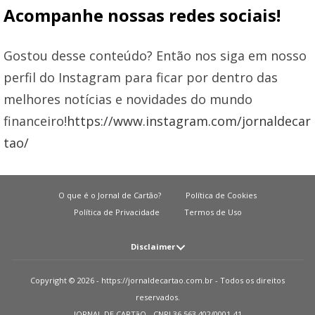
Acompanhe nossas redes sociais!
Gostou desse conteúdo? Então nos siga em nosso
perfil do Instagram para ficar por dentro das
melhores notícias e novidades do mundo
financeiro!
https://www.instagram.com/jornaldecar
tao/
O que é o Jornal de Cartão?
Política de Cookies
Política de Privacidade
Termos de Uso
Disclaimer
Atenção: O JORNAL DE CARTãO não solicita em nenhuma situação quantias
Copyright © 2026 - https://jornaldecartao.com.br - Todos os direitos
em dinheiro para liberação de qualquer tipo de produto financeiro, seja
reservados.
cartão de crédito, financiamento ou empréstimo. Caso isto aconteça nos
JORNAL DE CARTãO - CNPJ 36.563.402/0001-41
avise pelo formulário imediatamente. Observações: O JORNAL DE CARTãO