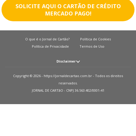
SOLICITE AQUI O CARTÃO DE CRÉDITO
MERCADO PAGO!
O que é o Jornal de Cartão?
Política de Cookies
Política de Privacidade
Termos de Uso
Disclaimer
Atenção: O JORNAL DE CARTãO não solicita em nenhuma situação quantias
Copyright © 2026 - https://jornaldecartao.com.br - Todos os direitos
em dinheiro para liberação de qualquer tipo de produto financeiro, seja
reservados.
cartão de crédito, financiamento ou empréstimo. Caso isto aconteça nos
JORNAL DE CARTãO - CNPJ 36.563.402/0001-41
avise pelo formulário imediatamente. Observações: O JORNAL DE CARTãO
trabalha para manter todas informações o mais atualizadas possível. Vale
ressaltar que essas informações podem divergir das informações
encontradas nos sites de instituições financeiras e ou provedores de serviços
de um site específico. Sobre instituições que não temos parcerias, todos os
produtos indicados nesse site https://jornaldecartao.com.br não tem
nenhuma garantia das informações estarem atualizadas. Lembre-se sempre