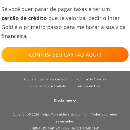
Se você quer parar de pagar taxas e ter um
cartão de crédito
que te valoriza, pedir o Inter
Gold é o primeiro passo para melhorar a sua vida
financeira.
CONFIRA SEU CARTÃO AQUI !
O que é o Jornal de Cartão?
Política de Cookies
Política de Privacidade
Termos de Uso
Disclaimer
Atenção: O JORNAL DE CARTãO não solicita em nenhuma situação quantias
Copyright © 2026 - https://jornaldecartao.com.br - Todos os direitos
em dinheiro para liberação de qualquer tipo de produto financeiro, seja
reservados.
cartão de crédito, financiamento ou empréstimo. Caso isto aconteça nos
JORNAL DE CARTãO - CNPJ 36.563.402/0001-41
avise pelo formulário imediatamente. Observações: O JORNAL DE CARTãO