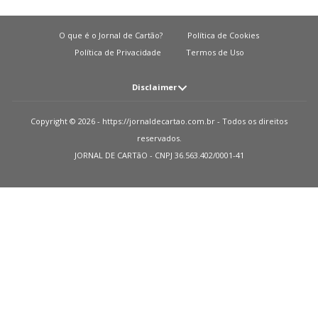
O que é o Jornal de Cartão?
Política de Cookies
Política de Privacidade
Termos de Uso
Disclaimer
Atenção: O JORNAL DE CARTãO não solicita em nenhuma situação quantias
Copyright © 2026 - https://jornaldecartao.com.br - Todos os direitos
em dinheiro para liberação de qualquer tipo de produto financeiro, seja
reservados.
cartão de crédito, financiamento ou empréstimo. Caso isto aconteça nos
JORNAL DE CARTãO - CNPJ 36.563.402/0001-41
avise pelo formulário imediatamente. Observações: O JORNAL DE CARTãO
trabalha para manter todas informações o mais atualizadas possível. Vale
ressaltar que essas informações podem divergir das informações
encontradas nos sites de instituições financeiras e ou provedores de serviços
de um site específico. Sobre instituições que não temos parcerias, todos os
produtos indicados nesse site https://jornaldecartao.com.br não tem
nenhuma garantia das informações estarem atualizadas. Lembre-se sempre
de ler as condições de uso e termos de aquisição das instituições financeiras
que você escolher. Parceiros: Como monetizamos? Recebemos uma
pequena quantia das publicidades em nosso site e dos nossos parceiros