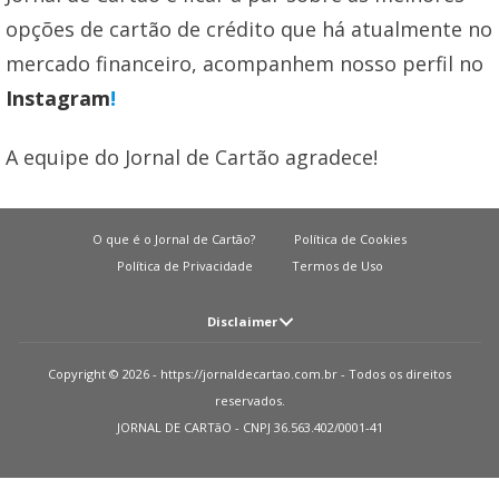
opções de cartão de crédito que há atualmente no
mercado financeiro, acompanhem nosso perfil no
Instagram
!
A equipe do Jornal de Cartão agradece!
O que é o Jornal de Cartão?
Política de Cookies
Política de Privacidade
Termos de Uso
Disclaimer
Atenção: O JORNAL DE CARTãO não solicita em nenhuma situação quantias
Copyright © 2026 - https://jornaldecartao.com.br - Todos os direitos
em dinheiro para liberação de qualquer tipo de produto financeiro, seja
reservados.
cartão de crédito, financiamento ou empréstimo. Caso isto aconteça nos
JORNAL DE CARTãO - CNPJ 36.563.402/0001-41
avise pelo formulário imediatamente. Observações: O JORNAL DE CARTãO
trabalha para manter todas informações o mais atualizadas possível. Vale
ressaltar que essas informações podem divergir das informações