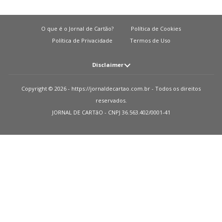
O que é o Jornal de Cartão?
Política de Cookies
Política de Privacidade
Termos de Uso
Disclaimer
Atenção: O JORNAL DE CARTãO não solicita em nenhuma situação quantias
Copyright © 2026 - https://jornaldecartao.com.br - Todos os direitos
em dinheiro para liberação de qualquer tipo de produto financeiro, seja
reservados.
cartão de crédito, financiamento ou empréstimo. Caso isto aconteça nos
JORNAL DE CARTãO - CNPJ 36.563.402/0001-41
avise pelo formulário imediatamente. Observações: O JORNAL DE CARTãO
trabalha para manter todas informações o mais atualizadas possível. Vale
ressaltar que essas informações podem divergir das informações
encontradas nos sites de instituições financeiras e ou provedores de serviços
de um site específico. Sobre instituições que não temos parcerias, todos os
produtos indicados nesse site https://jornaldecartao.com.br não tem
nenhuma garantia das informações estarem atualizadas. Lembre-se sempre
de ler as condições de uso e termos de aquisição das instituições financeiras
que você escolher. Parceiros: Como monetizamos? Recebemos uma
pequena quantia das publicidades em nosso site e dos nossos parceiros