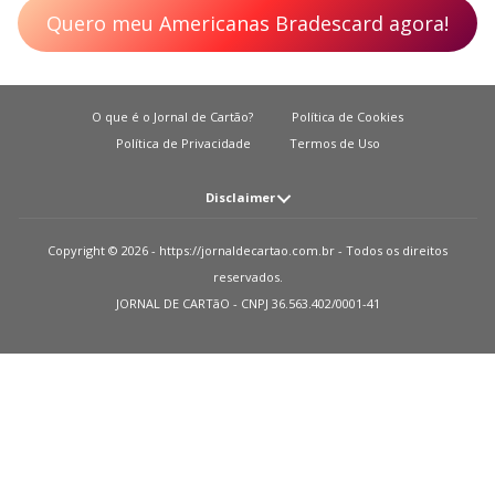
Quero meu Americanas Bradescard agora!
O que é o Jornal de Cartão?
Política de Cookies
Política de Privacidade
Termos de Uso
Disclaimer
Atenção: O JORNAL DE CARTãO não solicita em nenhuma situação quantias
Copyright © 2026 - https://jornaldecartao.com.br - Todos os direitos
em dinheiro para liberação de qualquer tipo de produto financeiro, seja
reservados.
cartão de crédito, financiamento ou empréstimo. Caso isto aconteça nos
JORNAL DE CARTãO - CNPJ 36.563.402/0001-41
avise pelo formulário imediatamente. Observações: O JORNAL DE CARTãO
trabalha para manter todas informações o mais atualizadas possível. Vale
ressaltar que essas informações podem divergir das informações
encontradas nos sites de instituições financeiras e ou provedores de serviços
de um site específico. Sobre instituições que não temos parcerias, todos os
produtos indicados nesse site https://jornaldecartao.com.br não tem
nenhuma garantia das informações estarem atualizadas. Lembre-se sempre
de ler as condições de uso e termos de aquisição das instituições financeiras